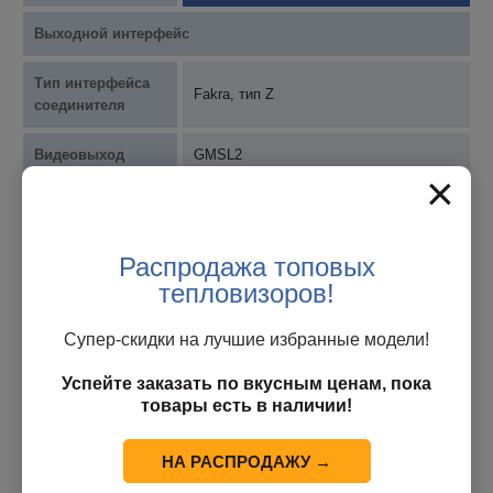
Выходной интерфейс
Тип интерфейса
Fakra, тип Z
соединителя
Видеовыход
GMSL2
×
Интерфейс
LVDS
видеовыхода
Распродажа топовых
Сериализатор
Max9295A
тепловизоров!
Интерфейс связи
I2C
Супер-скидки на лучшие избранные модели!
Функция внешней
Успейте заказать по вкусным ценам, пока
Поддерживается
синхронизации
товары есть в наличии!
Параметры окружающей среды
НА РАСПРОДАЖУ →