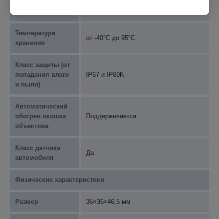
Рабочая
от -40°C до 85°C
температура
Температура
от -40°C до 95°C
хранения
Класс защиты (от
попадания влаги
IP67 и IP69K
и пыли)
Автоматический
обогрев окошка
Поддерживается
объектива
Класс датчика
Да
автомобиля
Физические характеристики
Размер
36×36×46,5 мм