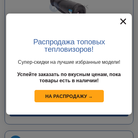
×
Распродажа топовых
тепловизоров!
Тепловизор DALI-IRtech S252H
Супер-скидки на лучшие избранные модели!
В наличии
Успейте заказать по вкусным ценам, пока
37 000
руб.
товары есть в наличии!
60 000
руб.
Экономия
23 000
руб.
НА РАСПРОДАЖУ →
В КОРЗИНУ