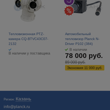
Тепловизионная PTZ-
Автомобильный
камера CQ-BTVC43C07-
тепловизор Planck N-
2132
Driver P102 (384)
В наличии
В наличии у поставщика
78 000
руб.
89 000
руб.
Экономия
11 000
руб.
Широкий ассортимент профессиональных тепловизоров для охоты по
Казань
Регион:
низким ценам в интернет-магазине ПЛАНК в Казани. 🚛 Бесплатная
доставка. Каталог на сайте!
info@planck.ru