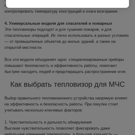
профессиональных пожарных команд, где важно точно
контролировать температуру конструкций и очаги возгорания.
4. Универсальные модели для спасателей и пожарных
Эти тепловизоры подходят и для тушения пожаров, и для
спасательных операций. Их легко использовать в разных условиях
— от промышленных объектов до жилых зданий, а также на
открытой местности.
Все эти модели объединяет одно: специализированные приборы
повышают безопасность и эффективность работы, помогают
быстрее находить людей и предотвращать распространение огня.
Как выбрать тепловизор для МЧС
Выбор правильного тепловизионного устройства напрямую влияет
на эффективность и безопасность работы. При покупке стоит
учитывать несколько ключевых факторов:
1. Чувствительность и дальность обнаружения
Высокая чувствительность позволяет фиксировать даже
небольшие изменения температуры, а большая дальность —