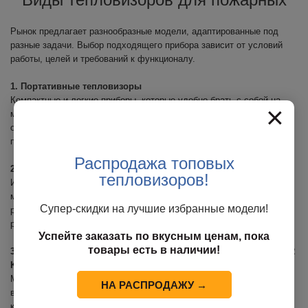
Рынок предлагает разнообразные модели, адаптированные под
разные задачи. Выбор подходящего прибора зависит от условий
работы, целей и требований к функционалу.
1. Портативные тепловизоры
Компактные и легкие приборы, которые удобно брать с собой на
×
место происшествия. Идеальны для быстрой оценки ситуации,
обнаружения очагов возгорания и поиска людей в задымленных
помещениях.
Распродажа топовых
2. Пожарная маска с тепловизором
тепловизоров!
Интегрированные устройства, когда тепловизор встроен прямо в
маску. Они освобождают руки пожарного, позволяя одновременно
Супер-скидки на лучшие избранные модели!
работать с оборудованием и контролировать обстановку в
реальном времени.
Успейте заказать по вкусным ценам, пока
товары есть в наличии!
3. Профессиональные пожарные тепловизоры (например, FLIR
K55, DALI F5, DALI F8, F300)
Модели премиум-класса с высокой чувствительностью,
НА РАСПРОДАЖУ →
возможностью записи видео, фотосъёмки и анализа тепловой
карты. Подходят для МЧС, спасательных служб и