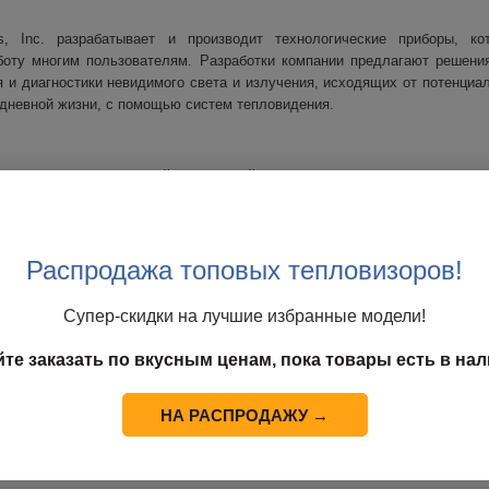
s, Inc. разрабатывает и производит технологические приборы, ко
боту многим пользователям. Разработки компании предлагают решени
я и диагностики невидимого света и излучения, исходящих от потенциа
едневной жизни, с помощью систем тепловидения.
чшает способ взаимодействия людей с окружающим миром, укрепляет 
сть.
авным поставщиком тепловизионного оборудования и систем ночного виде
ществляется в США и Швеции.
Распродажа топовых тепловизоров!
ользуются в измерении температуры, диагностики зданий, тестировании 
Супер-скидки на лучшие избранные модели!
пасности, контроле производственных процессов и многом другом. Корп
я начинающих специалистов, так и для профессиональных работников.
йте заказать по вкусным ценам, пока товары есть в нал
олее 60 дочерних предприятий по всему миру и всегда готова предложи
НА РАСПРОДАЖУ →
дукцию.