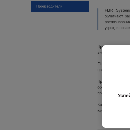
Производители
FLIR System
облегчают ра
распознавани
угроз, в повс
Продукция
Flir
улу
энергоэффективно
Flir является гл
производство осу
Приборы Flir исп
обеспечении безо
приборов, как дл
Успе
Компания имеет б
качественную про