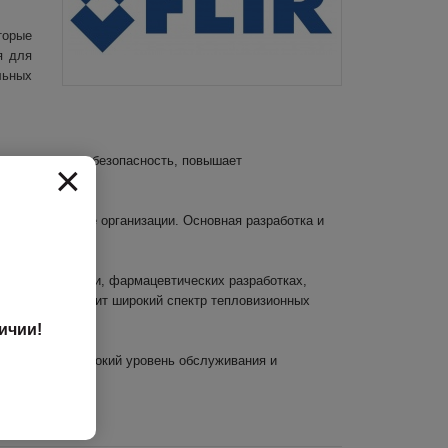
торые
я для
льных
общественную безопасность, повышает
×
ния в различные организации. Основная разработка и
теплопроводности, фармацевтических разработках,
орация производит широкий спектр тепловизионных
ичии!
ть клиентам высокий уровень обслуживания и