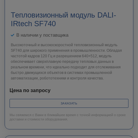
Тепловизионный модуль DALI-
IRtech SF740
В наличии у поставщика
Высокоточный и высокоскоростной тепловизионный модуль
SF740 для широкого применения в промышленности. Обладая
частотой кадров 120 Гц и разрешением 640×512, модуль
обеспечивает сверхплавную передачу тепловых данных в
реальном времени, что идеально подходит для отслеживания
быстро движущихся объектов в системах промышленной
автоматизации, робототехники и контроля качества.
Цена по запросу
ЗАКАЗАТЬ
Мы свяжемся с Вами в ближайшее время с точной информацией о сроке
доставки и стоимости оборудования.