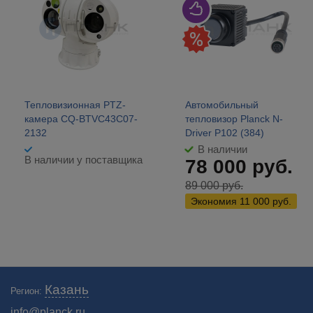
Тепловизионная PTZ-
Автомобильный
камера CQ-BTVC43C07-
тепловизор Planck N-
2132
Driver P102 (384)
В наличии
В наличии у поставщика
78 000
руб.
89 000
руб.
Экономия
11 000
руб.
Купить тепловизоры для квадрокоптеров, дронов и беспилотников с
Казань
Регион:
доставкой в Казани. Широкий ассортимент недорогих тепловизионных
модулей и камер по низким ценам.
info@planck.ru