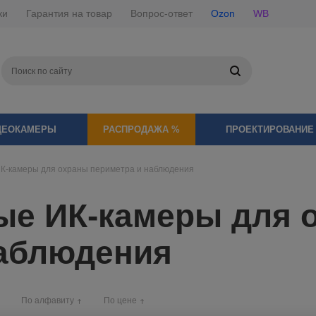
ки
Гарантия на товар
Вопрос-ответ
Ozon
WB
ДЕОКАМЕРЫ
РАСПРОДАЖА %
ПРОЕКТИРОВАНИЕ
К-камеры для охраны периметра и наблюдения
ые ИК-камеры для 
наблюдения
По алфавиту
По цене