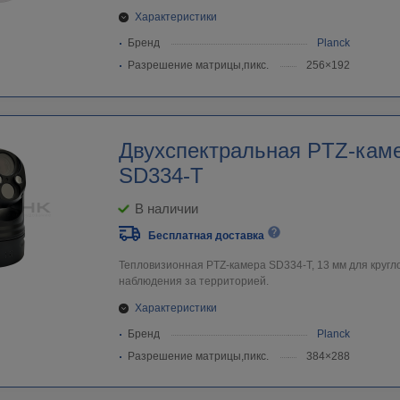
Характеристики
Бренд
Planck
Разрешение матрицы,пикс.
256×192
Двухспектральная PTZ-каме
SD334-T
В наличии
Бесплатная доставка
Тепловизионная PTZ-камера SD334-T, 13 мм для кругл
наблюдения за территорией.
Характеристики
Бренд
Planck
Разрешение матрицы,пикс.
384×288