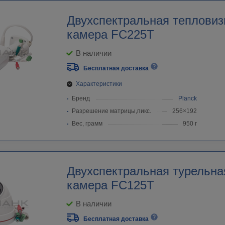
Двухспектральная тепловиз
камера FC225T
В наличии
Бесплатная доставка
Характеристики
Бренд
Planck
Разрешение матрицы,пикс.
256×192
Вес, грамм
950 г
Двухспектральная турельна
камера FC125T
В наличии
Бесплатная доставка