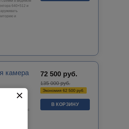
 съёмки в видимом
ектора 640×512 и
наруживать
риторию и
я камера
72 500
руб.
135 000
руб.
×
Экономия
62 500
руб.
В КОРЗИНУ
88 в комплекте с