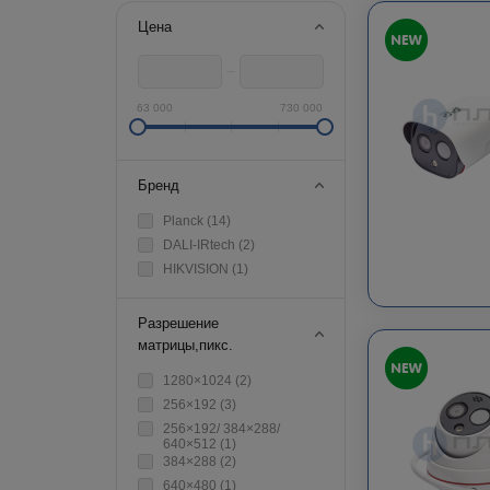
Цена
63 000
730 000
Бренд
Planck (
14
)
DALI-IRtech (
2
)
HIKVISION (
1
)
Разрешение
матрицы,пикс.
1280×1024 (
2
)
256×192 (
3
)
256×192/ 384×288/
640×512 (
1
)
384×288 (
2
)
640×480 (
1
)