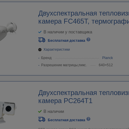
Двухспектральная тепловизионная
камера FC465Т, термограф
В наличии у поставщика
Бесплатная доставка
Характеристики
Бренд
Planck
Разрешение матрицы,пикс.
640×512
Двухспектральная тепловиз
камера PC264T1
В наличии
Бесплатная доставка