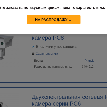
Бренд
HIKVISION
йте заказать по вкусным ценам, пока товары есть в нал
Разрешение матрицы,пикс.
384×288
НА РАСПРОДАЖУ →
Многоспектральная сетевая
камера PC8
В наличии у поставщика
Характеристики
Бренд
Planck
Разрешение матрицы,пикс.
640×512
Двухспектральная cетевая 
камера серии PC6